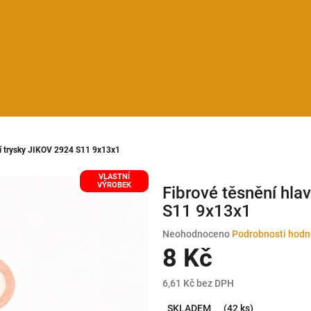
ní trysky JIKOV 2924 S11 9x13x1
VLASTNÍ
VÝROBEK
Fibrové těsnění hla
S11 9x13x1
Průměrné
Neohodnoceno
Podrobnosti hodn
hodnocení
8 Kč
produktu
je
6,61 Kč bez DPH
0,0
Měrná
z
SKLADEM
(42 ks)
cena: