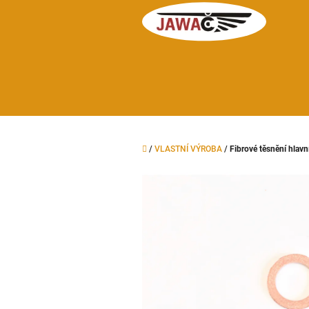
Přejít
na
obsah
Domů
/
VLASTNÍ VÝROBA
/
Fibrové těsnění hlav