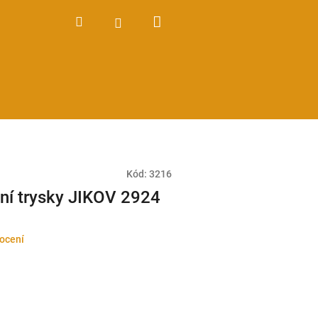
Nákupní
Hledat
Přihlášení
košík
Kód:
3216
vní trysky JIKOV 2924
ocení