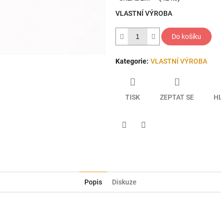
5
VLASTNÍ VÝROBA
hvězdiček.
Do košíku
Kategorie
:
VLASTNÍ VÝROBA
TISK
ZEPTAT SE
H
Twitter
Facebook
Popis
Diskuze