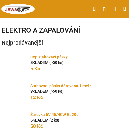
Přejít
Náku
Hledat
M
Přihlášen
na
obsah
koší
ELEKTRO A ZAPALOVÁNÍ
Nejprodávanější
Čep stahovací pásky
SKLADEM
(>50 ks)
5 Kč
Stahovací páska děrovaná 1 metr
SKLADEM
(>50 ks)
12 Kč
Žárovka 6V 45/40W Ba20d
SKLADEM
(2 ks)
50 Kč