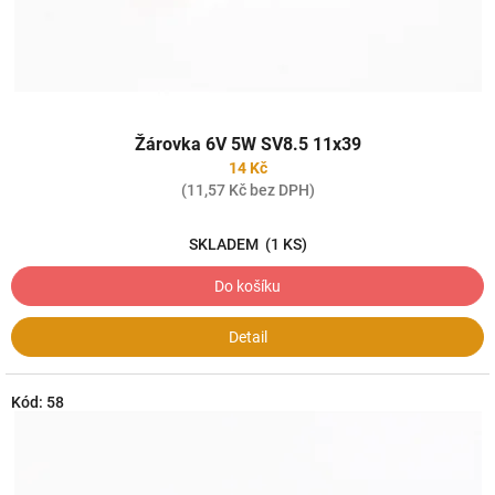
k
t
ů
Průměrné
Žárovka 6V 5W SV8.5 11x39
hodnocení
produktu
14 Kč
je
(11,57 Kč bez DPH)
4,0
z
SKLADEM
(1 KS)
5
hvězdiček.
Do košíku
Detail
Kód:
58