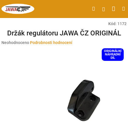
Přejít
Náku
Hledat
M
Přihlášen
na
obsah
koší
Kód:
1172
Držák regulátoru JAWA ČZ ORIGINÁL
Průměrné
Neohodnoceno
Podrobnosti hodnocení
hodnocení
ORIGINÁLNÍ
produktu
NÁHRADNÍ
DÍL
je
0,0
z
5
hvězdiček.