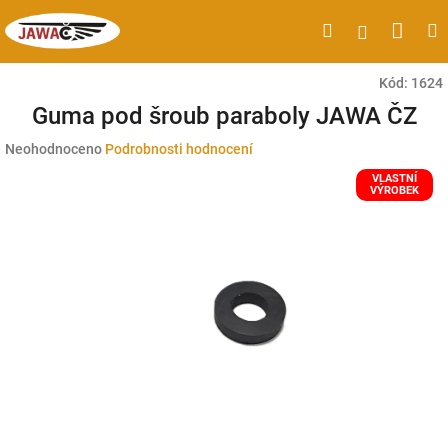
Přejít
Náku
Hledat
M
Přihlášen
na
obsah
koší
Kód:
1624
Guma pod šroub paraboly JAWA ČZ
Průměrné
Neohodnoceno
Podrobnosti hodnocení
hodnocení
VLASTNÍ
produktu
VÝROBEK
je
0,0
z
5
hvězdiček.