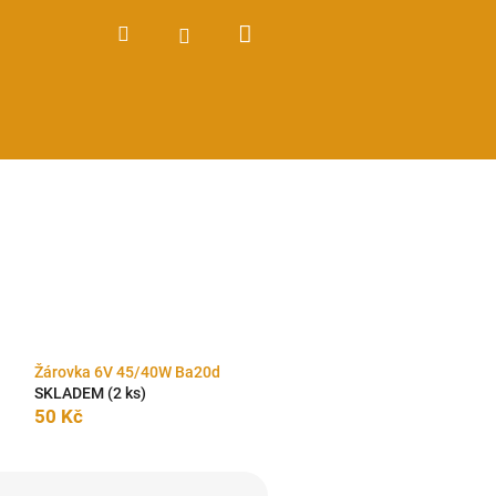
Nákupní
Hledat
Přihlášení
košík
Žárovka 6V 45/40W Ba20d
SKLADEM
(2 ks)
50 Kč