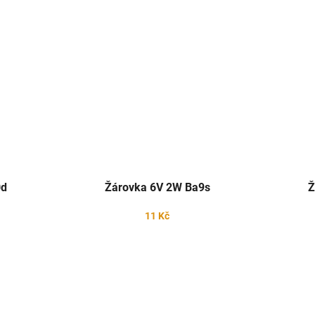
0d
Žárovka 6V 2W Ba9s
Ž
11 Kč