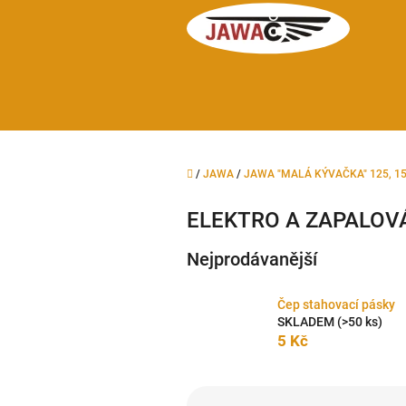
Přejít
na
obsah
Domů
/
JAWA
/
JAWA "MALÁ KÝVAČKA" 125, 150,
ELEKTRO A ZAPALOV
Nejprodávanější
Čep stahovací pásky
SKLADEM
(>50 ks)
5 Kč
Ř