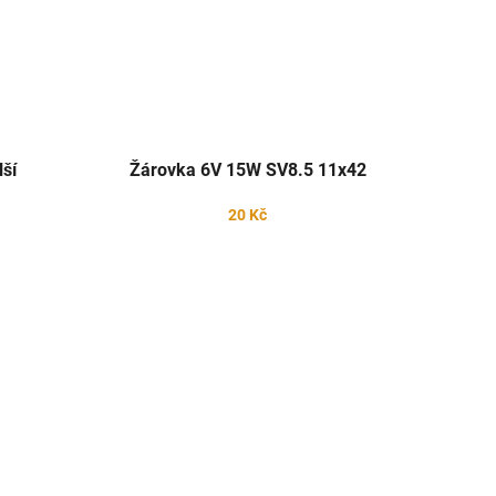
ší
Žárovka 6V 15W SV8.5 11x42
20 Kč