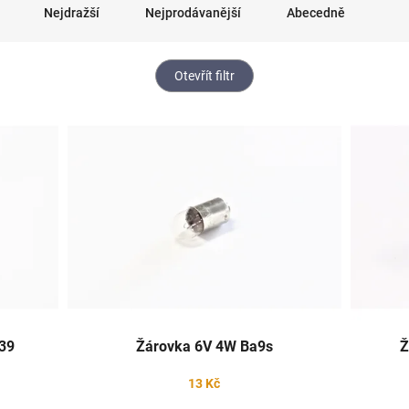
Nejdražší
Nejprodávanější
Abecedně
Otevřít filtr
39
Žárovka 6V 4W Ba9s
Ž
13 Kč