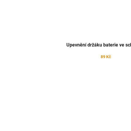
Upevnění držáku baterie ve s
89 Kč