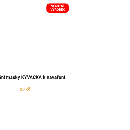
VLASTNÍ
VÝROBEK
ní masky KÝVAČKA k navaření
20 Kč