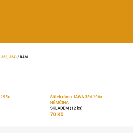
 353, 354)
/
RÁM
 195x
Štítek rámu JAWA 354 196x
NĚMČINA
SKLADEM
(12 ks)
70 Kč