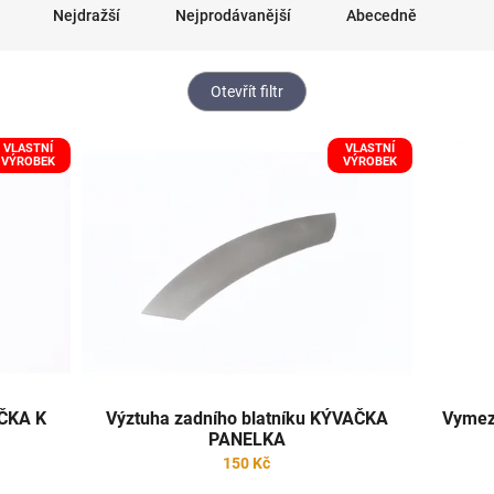
Nejdražší
Nejprodávanější
Abecedně
Otevřít filtr
VLASTNÍ
VLASTNÍ
VÝROBEK
VÝROBEK
AČKA K
Výztuha zadního blatníku KÝVAČKA
Vymez
PANELKA
150 Kč