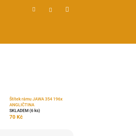
Nákupní
Hledat
Přihlášení
košík
Štítek rámu JAWA 354 196x
ANGLIČTINA
SKLADEM
(6 ks)
70 Kč