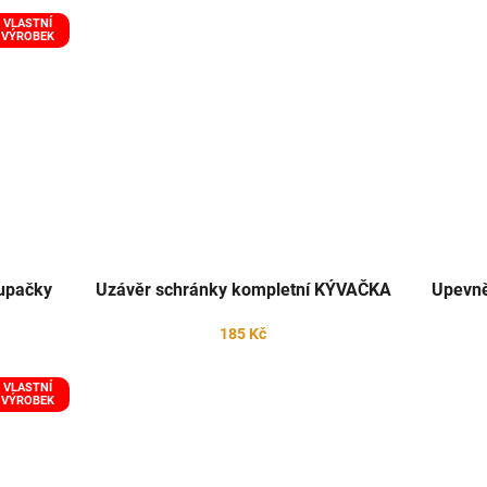
VLASTNÍ
VÝROBEK
tupačky
Uzávěr schránky kompletní KÝVAČKA
Upevně
185 Kč
VLASTNÍ
VÝROBEK