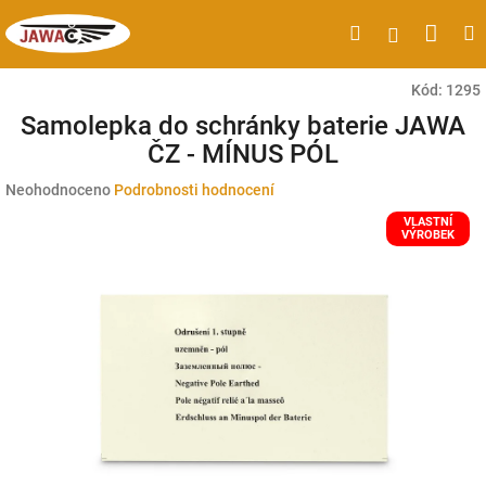
Přejít
Náku
Hledat
M
Přihlášen
na
obsah
koší
Kód:
1295
Samolepka do schránky baterie JAWA
ČZ - MÍNUS PÓL
Průměrné
Neohodnoceno
Podrobnosti hodnocení
hodnocení
VLASTNÍ
produktu
VÝROBEK
je
0,0
z
5
hvězdiček.