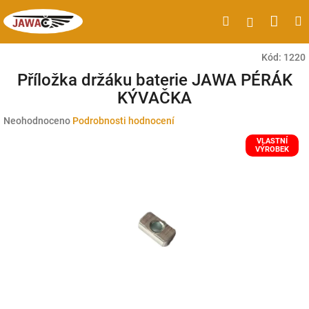
Přejít
Náku
Hledat
M
Přihlášen
na
obsah
koší
Kód:
1220
Příložka držáku baterie JAWA PÉRÁK
KÝVAČKA
Průměrné
Neohodnoceno
Podrobnosti hodnocení
hodnocení
VLASTNÍ
produktu
VÝROBEK
je
0,0
z
5
hvězdiček.