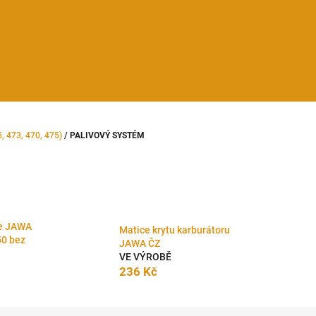
, 473, 470, 475)
/
PALIVOVÝ SYSTÉM
že JAWA
Matice krytu karburátoru
50 bez
JAWA ČZ
VE VÝROBĚ
236 Kč