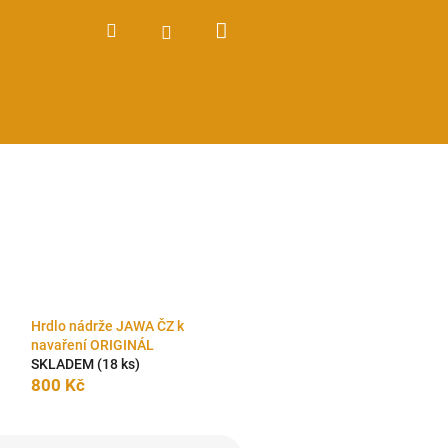
Nákupní
Hledat
Přihlášení
košík
Hrdlo nádrže JAWA ČZ k
navaření ORIGINÁL
SKLADEM
(18 ks)
800 Kč