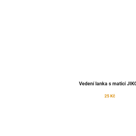
Vedení lanka s maticí JIK
25 Kč