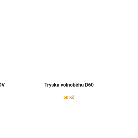
OV
Tryska volnoběhu D60
60 Kč