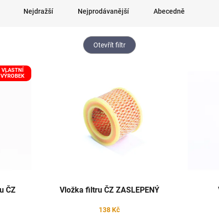
Nejdražší
Nejprodávanější
Abecedně
Otevřít filtr
VLASTNÍ
VÝROBEK
xu ČZ
Vložka filtru ČZ ZASLEPENÝ
138 Kč