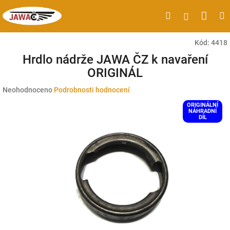
Přejít
Náku
Hledat
M
Přihlášen
na
obsah
koší
Kód:
4418
Hrdlo nádrže JAWA ČZ k navaření
ORIGINÁL
Průměrné
Neohodnoceno
Podrobnosti hodnocení
hodnocení
ORIGINÁLNÍ
produktu
NÁHRADNÍ
DÍL
je
0,0
z
5
hvězdiček.