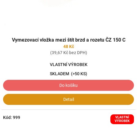
k
t
ů
Vymezovací vložka mezi štít brzd a rozetu ČZ 150 C
48 Kč
(39,67 Kč bez DPH)
VLASTNÍ VÝROBEK
SKLADEM
(>50 KS)
Do košíku
Detail
Kód:
999
VLASTNÍ
VÝROBEK