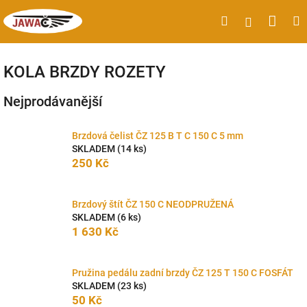
Přejít
Náku
Hledat
M
Přihlášen
na
obsah
koší
KOLA BRZDY ROZETY
Nejprodávanější
Brzdová čelist ČZ 125 B T C 150 C 5 mm
SKLADEM
(14 ks)
250 Kč
Brzdový štít ČZ 150 C NEODPRUŽENÁ
SKLADEM
(6 ks)
1 630 Kč
Pružina pedálu zadní brzdy ČZ 125 T 150 C FOSFÁT
SKLADEM
(23 ks)
50 Kč