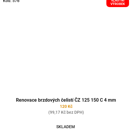
Kód:
576
VLASTNÍ
VÝROBEK
Renovace brzdových čelistí ČZ 125 150 C 4 mm
120 Kč
(99,17 Kč bez DPH)
SKLADEM