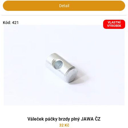
Detail
Kód:
421
VLASTNÍ
VÝROBEK
Váleček páčky brzdy plný JAWA ČZ
32 Kč