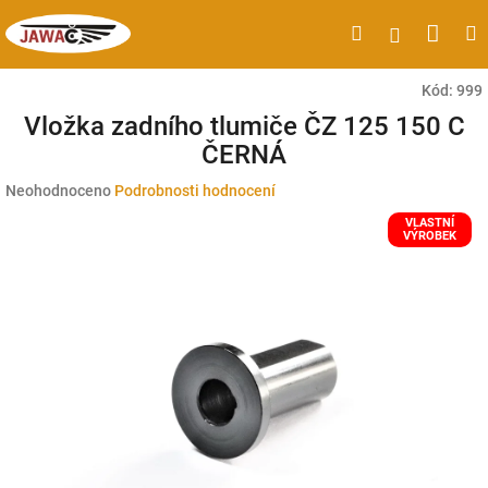
Přejít
Náku
Hledat
M
Přihlášen
na
obsah
koší
Kód:
999
Vložka zadního tlumiče ČZ 125 150 C
ČERNÁ
Průměrné
Neohodnoceno
Podrobnosti hodnocení
hodnocení
VLASTNÍ
produktu
VÝROBEK
je
0,0
z
5
hvězdiček.