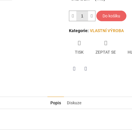
5
hvězdiček.
Do košíku
Kategorie
:
VLASTNÍ VÝROBA
TISK
ZEPTAT SE
H
Twitter
Facebook
Popis
Diskuze