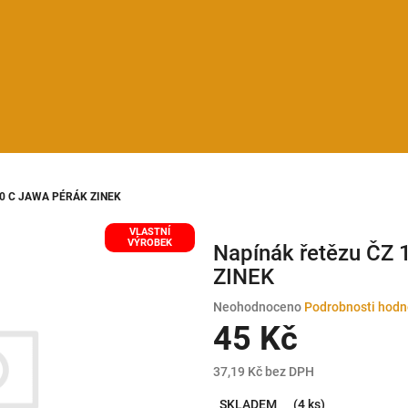
150 C JAWA PÉRÁK ZINEK
VLASTNÍ
VÝROBEK
Napínák řetězu ČZ
ZINEK
Průměrné
Neohodnoceno
Podrobnosti hodn
hodnocení
45 Kč
produktu
je
37,19 Kč bez DPH
0,0
Měrná
z
SKLADEM
(4 ks)
cena: