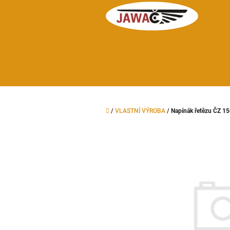
Přejít
na
obsah
Domů
/
VLASTNÍ VÝROBA
/
Napínák řetězu ČZ 