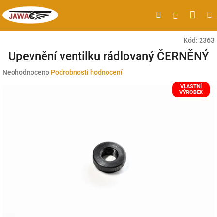
Přejít
Náku
Hledat
M
Přihlášen
na
obsah
koší
Kód:
2363
Upevnění ventilku rádlovaný ČERNĚNÝ
Průměrné
Neohodnoceno
Podrobnosti hodnocení
hodnocení
VLASTNÍ
produktu
VÝROBEK
je
0,0
z
5
hvězdiček.