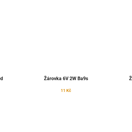
0d
Žárovka 6V 2W Ba9s
Ž
11 Kč