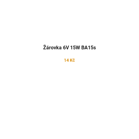
Žárovka 6V 15W BA15s
14 Kč