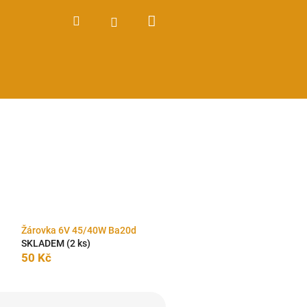
Nákupní
Hledat
Přihlášení
košík
Žárovka 6V 45/40W Ba20d
SKLADEM
(2 ks)
50 Kč