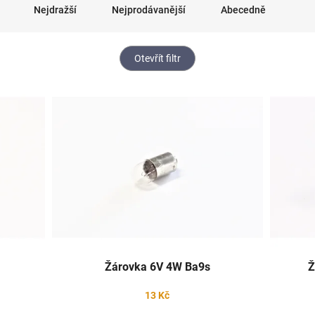
Nejdražší
Nejprodávanější
Abecedně
Otevřít filtr
Žárovka 6V 4W Ba9s
Ž
13 Kč