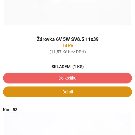
k
t
ů
Průměrné
Žárovka 6V 5W SV8.5 11x39
hodnocení
produktu
14 Kč
je
(11,57 Kč bez DPH)
4,0
z
SKLADEM
(1 KS)
5
hvězdiček.
Do košíku
Detail
Kód:
53