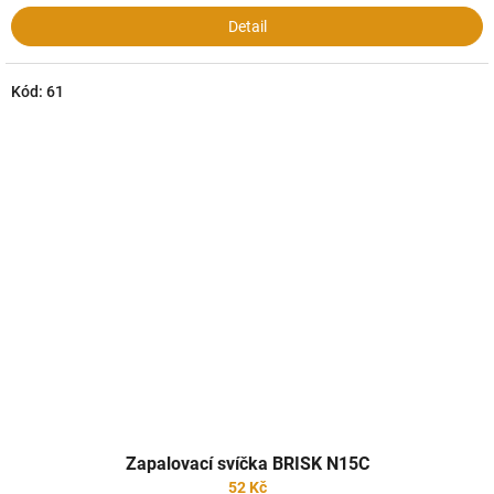
Detail
Kód:
61
Zapalovací svíčka BRISK N15C
52 Kč