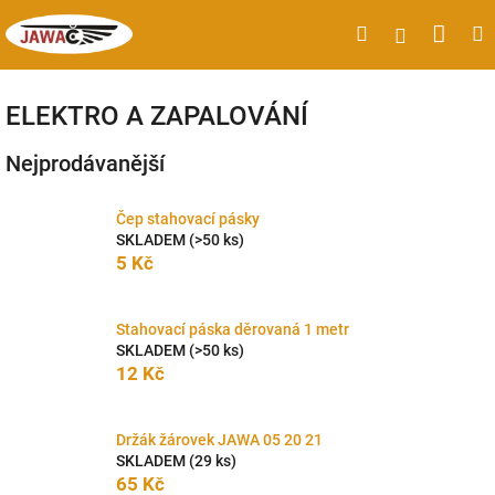
Přejít
Náku
Hledat
M
Přihlášen
na
obsah
koší
ELEKTRO A ZAPALOVÁNÍ
Nejprodávanější
Čep stahovací pásky
SKLADEM
(>50 ks)
5 Kč
Stahovací páska děrovaná 1 metr
SKLADEM
(>50 ks)
12 Kč
Držák žárovek JAWA 05 20 21
SKLADEM
(29 ks)
65 Kč