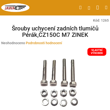
Přejít
Náku
Hledat
M
Přihlášen
na
obsah
koší
Kód:
1265
Šrouby uchycení zadních tlumičů
Pérák,ČZ150C M7 ZINEK
Průměrné
Neohodnoceno
Podrobnosti hodnocení
hodnocení
VLASTNÍ
produktu
VÝROBEK
je
0,0
z
5
hvězdiček.