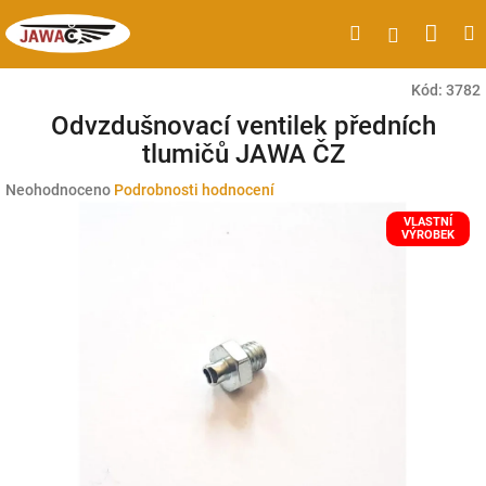
Přejít
Náku
Hledat
M
Přihlášen
na
obsah
koší
Kód:
3782
Odvzdušnovací ventilek předních
tlumičů JAWA ČZ
Průměrné
Neohodnoceno
Podrobnosti hodnocení
hodnocení
VLASTNÍ
produktu
VÝROBEK
je
0,0
z
5
hvězdiček.