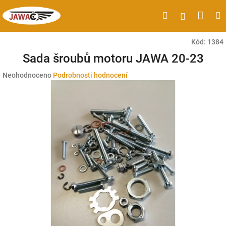
Přejít
Náku
Hledat
M
Přihlášen
na
obsah
koší
Kód:
1384
Sada šroubů motoru JAWA 20-23
Průměrné
Neohodnoceno
Podrobnosti hodnocení
hodnocení
produktu
je
0,0
z
5
hvězdiček.