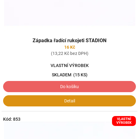
k
t
ů
Západka řadící rukojeti STADION
16 Kč
(13,22 Kč bez DPH)
VLASTNÍ VÝROBEK
SKLADEM
(15 KS)
Do košíku
Detail
Kód:
853
VLASTNÍ
VÝROBEK