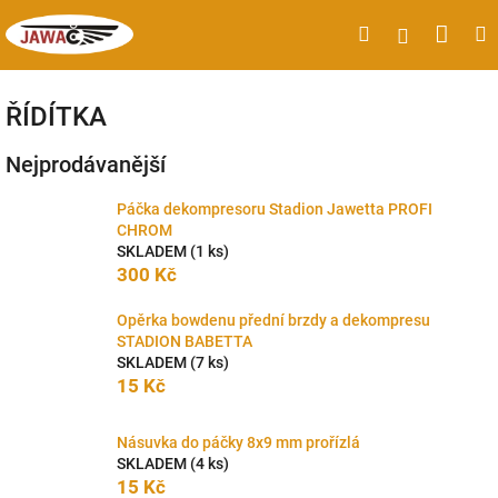
Přejít
Náku
Hledat
M
Přihlášen
na
obsah
koší
ŘÍDÍTKA
Nejprodávanější
Páčka dekompresoru Stadion Jawetta PROFI
CHROM
SKLADEM
(1 ks)
300 Kč
Opěrka bowdenu přední brzdy a dekompresu
STADION BABETTA
SKLADEM
(7 ks)
15 Kč
Násuvka do páčky 8x9 mm prořízlá
SKLADEM
(4 ks)
15 Kč