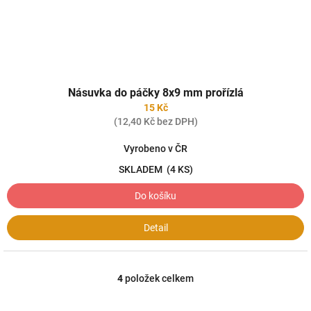
Násuvka do páčky 8x9 mm prořízlá
15 Kč
(12,40 Kč bez DPH)
Vyrobeno v ČR
SKLADEM
(4 KS)
Do košíku
Detail
4
položek celkem
O
v
l