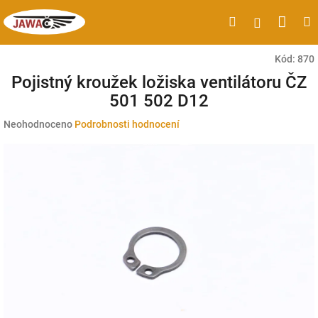
Přejít
Náku
Hledat
M
Přihlášen
na
obsah
koší
Kód:
870
Pojistný kroužek ložiska ventilátoru ČZ
501 502 D12
Průměrné
Neohodnoceno
Podrobnosti hodnocení
hodnocení
produktu
je
0,0
z
5
hvězdiček.