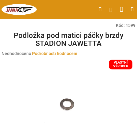
Přejít
Náku
Hledat
M
Přihlášen
na
obsah
koší
Kód:
1599
Podložka pod matici páčky brzdy
STADION JAWETTA
Průměrné
Neohodnoceno
Podrobnosti hodnocení
hodnocení
VLASTNÍ
produktu
VÝROBEK
je
0,0
z
5
hvězdiček.