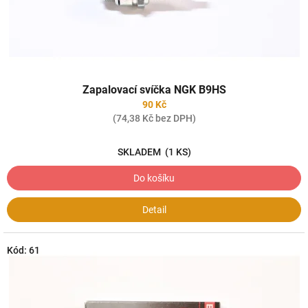
k
t
ů
Zapalovací svíčka NGK B9HS
90 Kč
(74,38 Kč bez DPH)
SKLADEM
(1 KS)
Do košíku
Detail
Kód:
61