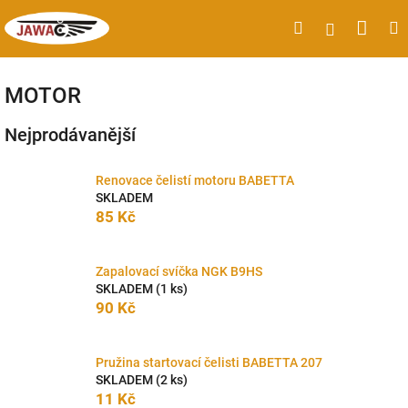
Přejít
Náku
Hledat
M
Přihlášen
na
obsah
koší
MOTOR
Nejprodávanější
Renovace čelistí motoru BABETTA
SKLADEM
85 Kč
Zapalovací svíčka NGK B9HS
SKLADEM
(1 ks)
90 Kč
Pružina startovací čelisti BABETTA 207
SKLADEM
(2 ks)
11 Kč