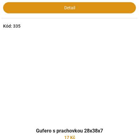
Detail
Kód:
335
Gufero s prachovkou 28x38x7
17 Kč