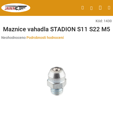
Přejít
Náku
Hledat
M
Přihlášen
na
obsah
koší
Kód:
1430
Maznice vahadla STADION S11 S22 M5
Průměrné
Neohodnoceno
Podrobnosti hodnocení
hodnocení
produktu
je
0,0
z
5
hvězdiček.