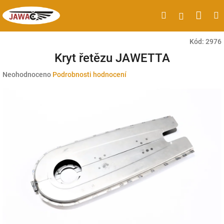
Přejít
Náku
Hledat
M
Přihlášen
na
obsah
koší
Kód:
2976
Kryt řetězu JAWETTA
Průměrné
Neohodnoceno
Podrobnosti hodnocení
hodnocení
produktu
je
0,0
z
5
hvězdiček.