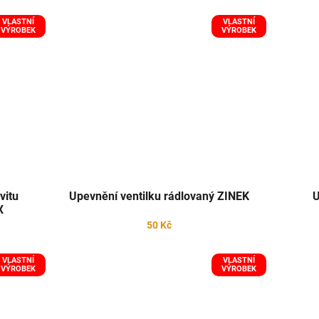
VLASTNÍ
VLASTNÍ
VÝROBEK
VÝROBEK
vitu
Upevnění ventilku rádlovaný ZINEK
U
X
50 Kč
VLASTNÍ
VLASTNÍ
VÝROBEK
VÝROBEK