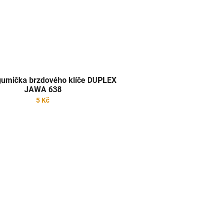
 gumička brzdového klíče DUPLEX
JAWA 638
5 Kč