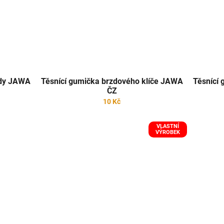
rzdy JAWA
Těsnící gumička brzdového klíče JAWA
Těsnící
ČZ
10 Kč
VLASTNÍ
VÝROBEK