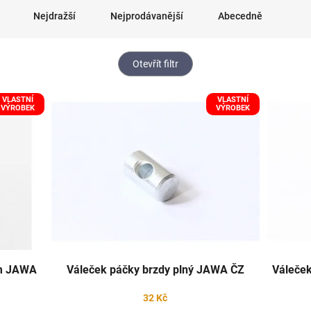
Nejdražší
Nejprodávanější
Abecedně
Otevřít filtr
VLASTNÍ
VLASTNÍ
VÝROBEK
VÝROBEK
em JAWA
Váleček páčky brzdy plný JAWA ČZ
Váleček
32 Kč