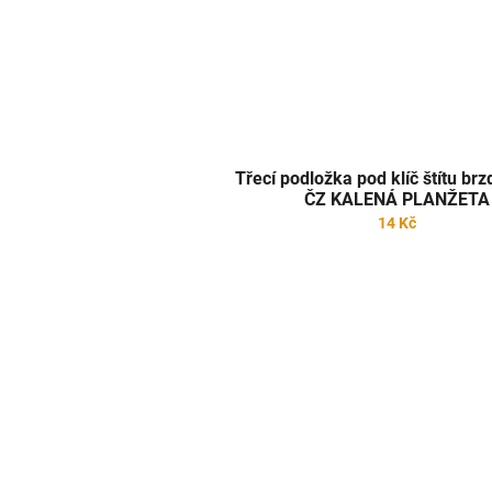
Třecí podložka pod klíč štítu b
ČZ KALENÁ PLANŽETA
14 Kč