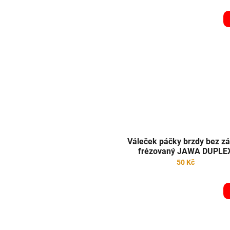
Váleček páčky brzdy bez zá
frézovaný JAWA DUPLE
50 Kč