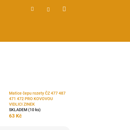
Nákupní
Hledat
Přihlášení
košík
Matice čepu rozety ČZ 477 487
471 472 PRO KOVOVOU
VIDLICI ZINEK
SKLADEM
(10 ks)
63 Kč