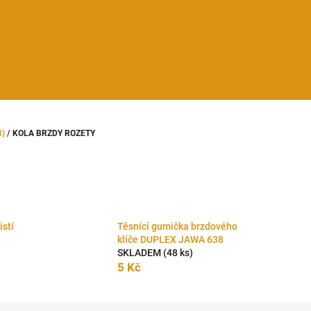
8)
/
KOLA BRZDY ROZETY
istí
Těsnící gumička brzdového
klíče DUPLEX JAWA 638
SKLADEM
(48 ks)
5 Kč