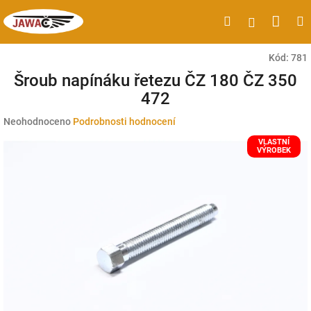
Přejít
Náku
Hledat
M
Přihlášen
na
obsah
koší
Kód:
781
Šroub napínáku řetezu ČZ 180 ČZ 350
472
Průměrné
Neohodnoceno
Podrobnosti hodnocení
hodnocení
VLASTNÍ
produktu
VÝROBEK
je
0,0
z
5
hvězdiček.