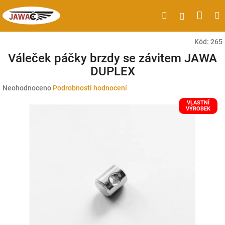
Přejít
Náku
Hledat
M
Přihlášen
na
obsah
koší
Kód:
265
Váleček páčky brzdy se závitem JAWA
DUPLEX
Průměrné
Neohodnoceno
Podrobnosti hodnocení
hodnocení
VLASTNÍ
produktu
VÝROBEK
je
0,0
z
5
hvězdiček.