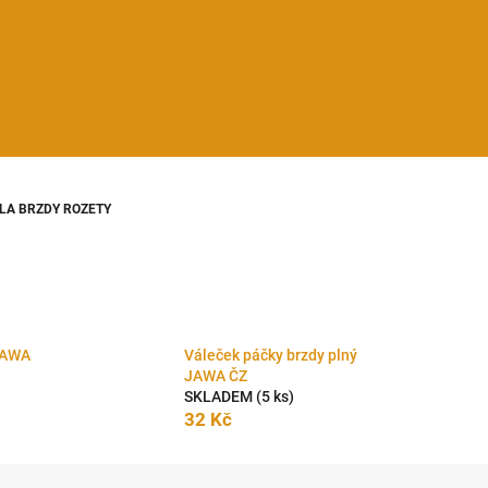
LA BRZDY ROZETY
JAWA
Váleček páčky brzdy plný
JAWA ČZ
SKLADEM
(5 ks)
32 Kč