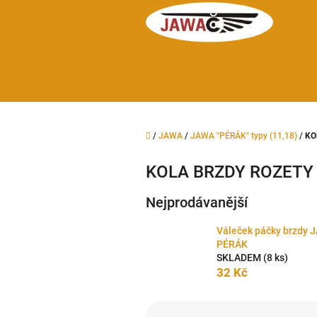
Přejít
na
obsah
Domů
/
JAWA
/
JAWA "PÉRÁK" typy (11,18)
/
KO
KOLA BRZDY ROZETY
Nejprodávanější
Váleček páčky brzdy 
PÉRÁK
SKLADEM
(8 ks)
32 Kč
Ř