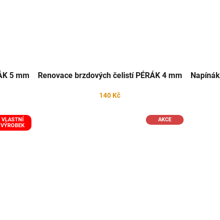
RÁK 5 mm
Renovace brzdových čelistí PÉRÁK 4 mm
Napínák
140 Kč
VLASTNÍ
AKCE
VÝROBEK