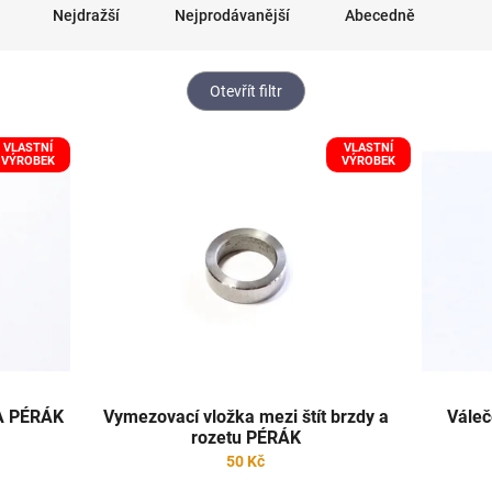
Nejdražší
Nejprodávanější
Abecedně
Otevřít filtr
VLASTNÍ
VLASTNÍ
VÝROBEK
VÝROBEK
WA PÉRÁK
Vymezovací vložka mezi štít brzdy a
Váleč
rozetu PÉRÁK
50 Kč