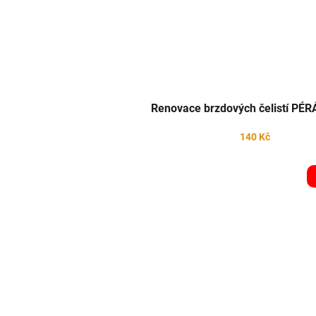
Renovace brzdových čelistí PÉ
140 Kč