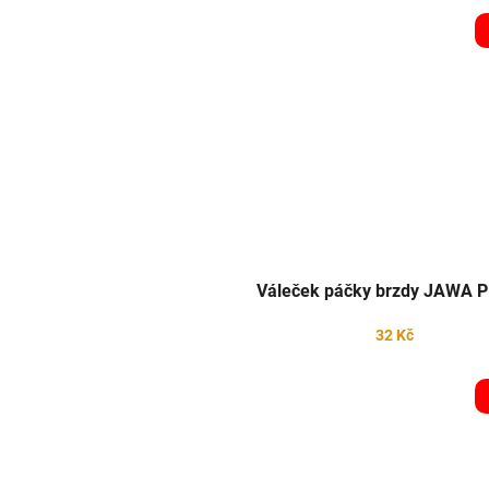
Váleček páčky brzdy JAWA 
32 Kč