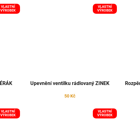
VLASTNÍ
VLASTNÍ
VÝROBEK
VÝROBEK
PÉRÁK
Upevnění ventilku rádlovaný ZINEK
Rozpěr
50 Kč
VLASTNÍ
VLASTNÍ
VÝROBEK
VÝROBEK