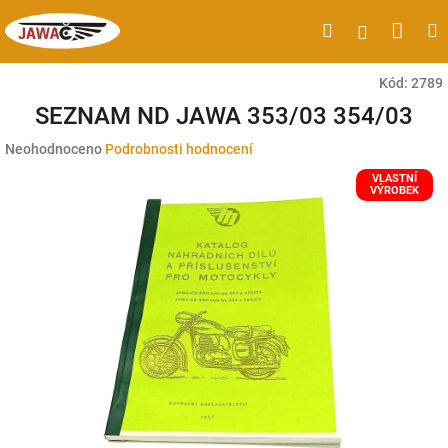
Přejít
Náku
Hledat
M
Přihlášen
na
obsah
koší
Kód:
2789
SEZNAM ND JAWA 353/03 354/03
Průměrné
Neohodnoceno
Podrobnosti hodnocení
hodnocení
VLASTNÍ
produktu
VÝROBEK
je
0,0
z
5
hvězdiček.