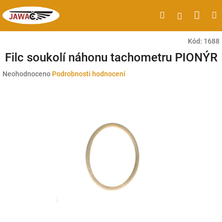
Přejít
Náku
Hledat
M
Přihlášen
na
obsah
koší
Kód:
1688
Filc soukolí náhonu tachometru PIONÝR
Průměrné
Neohodnoceno
Podrobnosti hodnocení
hodnocení
produktu
je
0,0
z
5
hvězdiček.