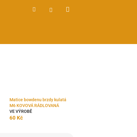
Nákupní
Hledat
Přihlášení
košík
Matice bowdenu brzdy kulatá
M6 KOVOVÁ RÁDLOVANÁ
VE VÝROBĚ
60 Kč