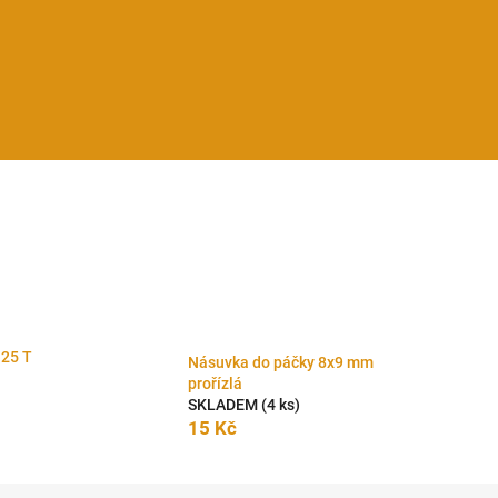
125 T
Násuvka do páčky 8x9 mm
prořízlá
SKLADEM
(4 ks)
15 Kč