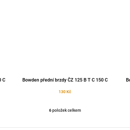
0 C
Bowden přední brzdy ČZ 125 B T C 150 C
B
130 Kč
6
položek celkem
O
v
l
á