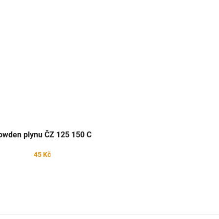
owden plynu ČZ 125 150 C
45 Kč