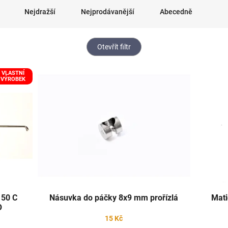
Nejdražší
Nejprodávanější
Abecedně
Otevřít filtr
VLASTNÍ
VÝROBEK
150 C
Násuvka do páčky 8x9 mm prořízlá
Mati
O
15 Kč