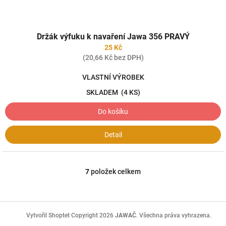
Držák výfuku k navaření Jawa 356 PRAVÝ
25 Kč
(20,66 Kč bez DPH)
VLASTNÍ VÝROBEK
SKLADEM
(4 KS)
Do košíku
Detail
7
položek celkem
O
v
l
á
Z
d
á
Copyright 2026
JAWAČ
. Všechna práva vyhrazena.
Vytvořil Shoptet
a