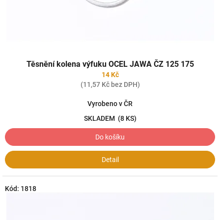
k
t
ů
Těsnění kolena výfuku OCEL JAWA ČZ 125 175
14 Kč
(11,57 Kč bez DPH)
Vyrobeno v ČR
SKLADEM
(8 KS)
Do košíku
Detail
Kód:
1818