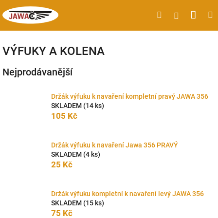
Přejít
Náku
Hledat
M
Přihlášen
na
obsah
koší
VÝFUKY A KOLENA
Nejprodávanější
Držák výfuku k navaření kompletní pravý JAWA 356
SKLADEM
(14 ks)
105 Kč
Držák výfuku k navaření Jawa 356 PRAVÝ
SKLADEM
(4 ks)
25 Kč
Držák výfuku kompletní k navaření levý JAWA 356
SKLADEM
(15 ks)
75 Kč