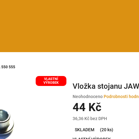
A 550 555
VLASTNÍ
VÝROBEK
Vložka stojanu JA
Průměrné
Neohodnoceno
Podrobnosti hodn
hodnocení
44 Kč
produktu
je
36,36 Kč bez DPH
0,0
Měrná
z
SKLADEM
(20 ks)
cena:
5