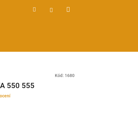
Nákupní
Hledat
Přihlášení
košík
Kód:
1680
WA 550 555
ocení