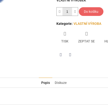
VLASTNÍ VÝROBEK
hvězdiček.
Do košíku
Kategorie
:
VLASTNÍ VÝROBA
TISK
ZEPTAT SE
H
Twitter
Facebook
Popis
Diskuze