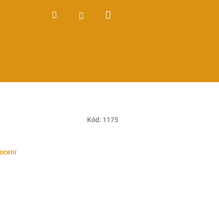
Nákupní
Hledat
Přihlášení
košík
Kód:
1175
ocení