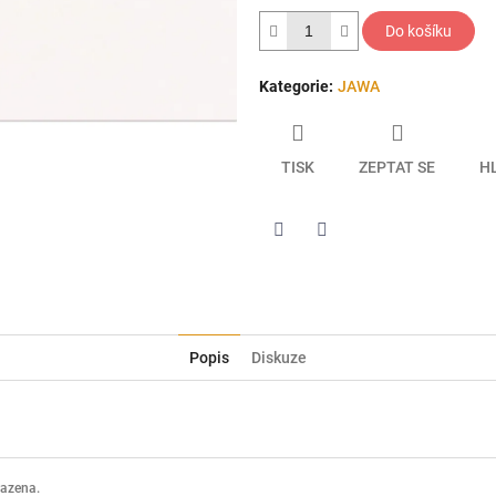
hvězdiček.
Do košíku
Kategorie
:
JAWA
TISK
ZEPTAT SE
H
Twitter
Facebook
Popis
Diskuze
razena.