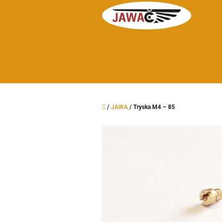
Přejít
na
obsah
Domů
/
JAWA
/
Tryska M4 – 85