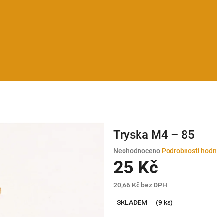
Tryska M4 – 85
Průměrné
Neohodnoceno
Podrobnosti hodn
hodnocení
25 Kč
produktu
je
20,66 Kč bez DPH
0,0
Měrná
z
SKLADEM
(9 ks)
cena:
5