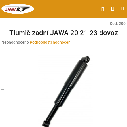
Přejít
Náku
Hledat
M
Přihlášen
na
obsah
koší
Kód:
200
Tlumič zadní JAWA 20 21 23 dovoz
Průměrné
Neohodnoceno
Podrobnosti hodnocení
hodnocení
produktu
je
0,0
z
5
hvězdiček.