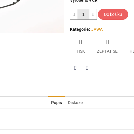
Vyrobeno v ČR
hvězdiček.
Do košíku
Kategorie
:
JAWA
TISK
ZEPTAT SE
H
Twitter
Facebook
Popis
Diskuze