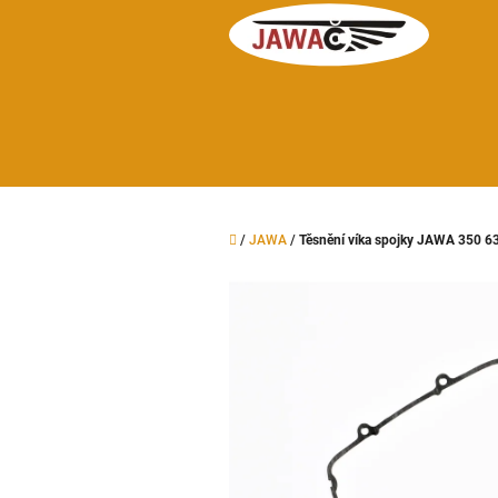
Přejít
na
obsah
Domů
/
JAWA
/
Těsnění víka spojky JAWA 350 6