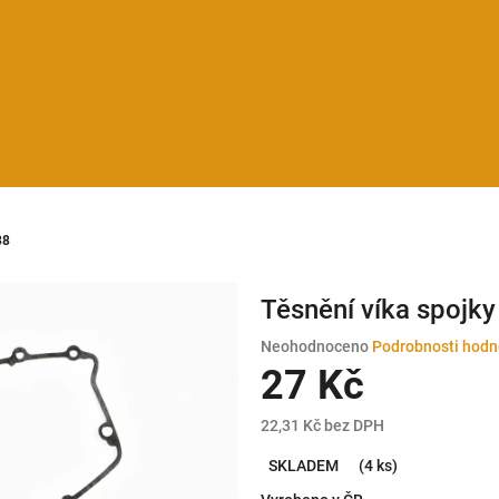
38
Těsnění víka spojk
Průměrné
Neohodnoceno
Podrobnosti hodn
hodnocení
27 Kč
produktu
je
22,31 Kč bez DPH
0,0
Měrná
z
SKLADEM
(4 ks)
cena:
5