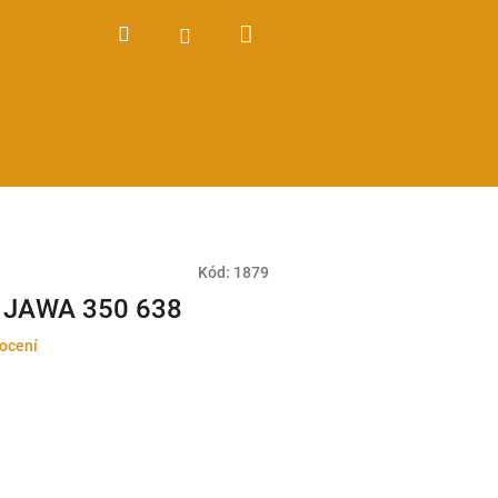
Nákupní
Hledat
Přihlášení
košík
Kód:
1879
y JAWA 350 638
ocení