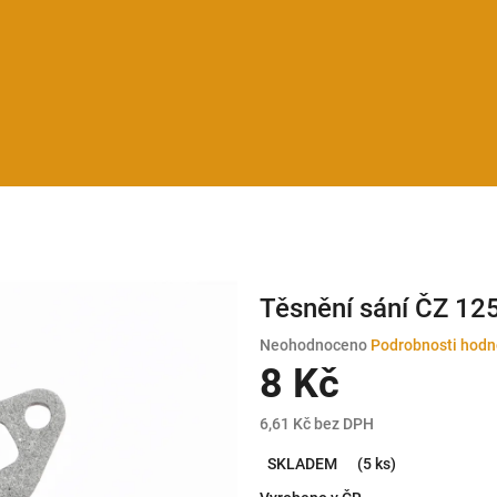
Těsnění sání ČZ 12
Průměrné
Neohodnoceno
Podrobnosti hodn
hodnocení
8 Kč
produktu
je
6,61 Kč bez DPH
0,0
Měrná
z
SKLADEM
(5 ks)
cena:
5