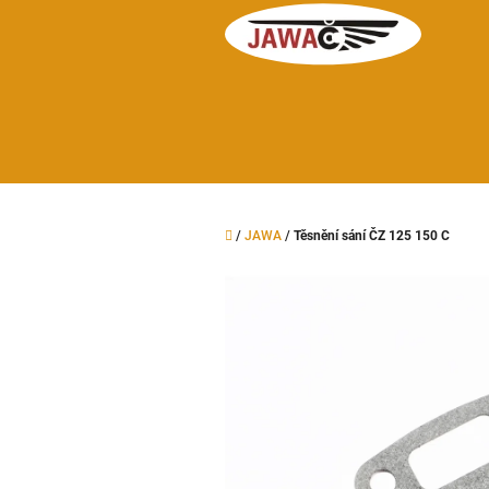
Přejít
na
obsah
Domů
/
JAWA
/
Těsnění sání ČZ 125 150 C