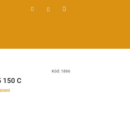
Nákupní
Hledat
Přihlášení
košík
Kód:
1866
5 150 C
ocení