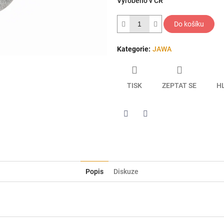
Vyrobeno v ČR
hvězdiček.
Do košíku
Kategorie
:
JAWA
TISK
ZEPTAT SE
H
Twitter
Facebook
Popis
Diskuze