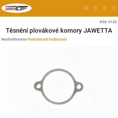
Přejít
Náku
Hledat
M
Přihlášen
na
obsah
koší
Kód:
4126
Těsnění plovákové komory JAWETTA
Průměrné
Neohodnoceno
Podrobnosti hodnocení
hodnocení
produktu
je
0,0
z
5
hvězdiček.