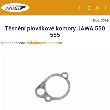
Přejít
Náku
Hledat
M
Přihlášen
na
obsah
koší
Kód:
3369
Těsnění plovákové komory JAWA 550
555
Průměrné
Neohodnoceno
Podrobnosti hodnocení
hodnocení
produktu
je
0,0
z
5
hvězdiček.