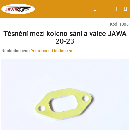
Přejít
Náku
Hledat
M
Přihlášen
na
obsah
koší
Kód:
1888
Těsnění mezi koleno sání a válce JAWA
20-23
Průměrné
Neohodnoceno
Podrobnosti hodnocení
hodnocení
produktu
je
0,0
z
5
hvězdiček.