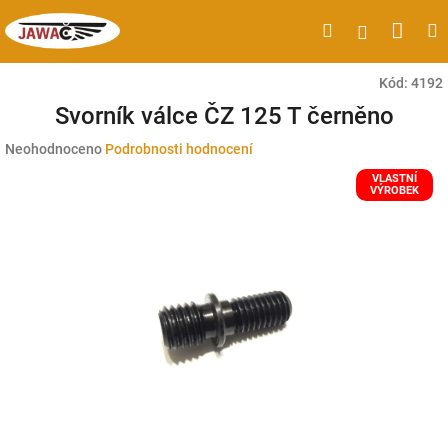
Přejít
Náku
Hledat
M
Přihlášen
na
obsah
koší
Kód:
4192
Svorník válce ČZ 125 T černěno
Průměrné
Neohodnoceno
Podrobnosti hodnocení
hodnocení
VLASTNÍ
produktu
VÝROBEK
je
0,0
z
5
hvězdiček.