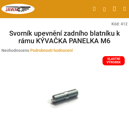
Přejít
Náku
Hledat
M
Přihlášen
na
obsah
koší
Kód:
412
Svorník upevnění zadního blatníku k
rámu KÝVAČKA PANELKA M6
Průměrné
Neohodnoceno
Podrobnosti hodnocení
hodnocení
VLASTNÍ
produktu
VÝROBEK
je
0,0
z
5
hvězdiček.