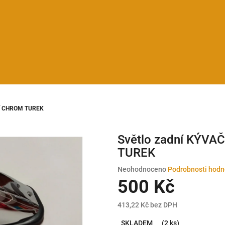
ní CHROM TUREK
Světlo zadní KÝVA
TUREK
Průměrné
Neohodnoceno
Podrobnosti hodn
hodnocení
500 Kč
produktu
je
413,22 Kč bez DPH
0,0
Měrná
z
SKLADEM
(2 ks)
cena: