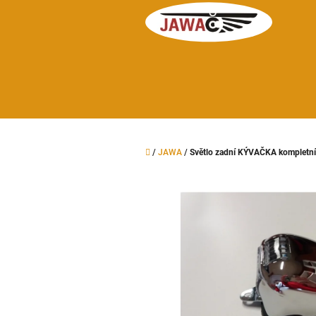
Přejít
na
obsah
Domů
/
JAWA
/
Světlo zadní KÝVAČKA komplet