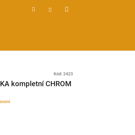
Nákupní
Hledat
Přihlášení
košík
Kód:
2423
ČKA kompletní CHROM
ocení