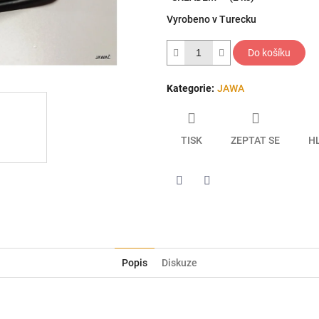
5
Vyrobeno v Turecku
hvězdiček.
Do košíku
Kategorie
:
JAWA
TISK
ZEPTAT SE
H
Twitter
Facebook
Popis
Diskuze