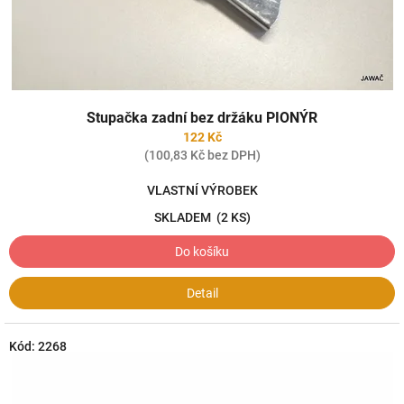
k
t
ů
Stupačka zadní bez držáku PIONÝR
122 Kč
(100,83 Kč bez DPH)
VLASTNÍ VÝROBEK
SKLADEM
(2 KS)
Do košíku
Detail
Kód:
2268