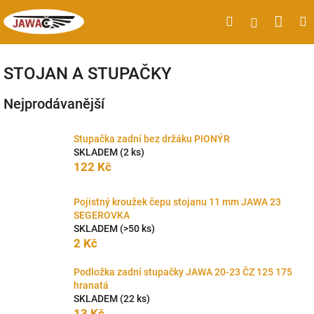
Přejít
Náku
Hledat
M
Přihlášen
na
obsah
koší
STOJAN A STUPAČKY
Nejprodávanější
Stupačka zadní bez držáku PIONÝR
SKLADEM
(2 ks)
122 Kč
Pojistný kroužek čepu stojanu 11 mm JAWA 23
SEGEROVKA
SKLADEM
(>50 ks)
2 Kč
Podložka zadní stupačky JAWA 20-23 ČZ 125 175
hranatá
SKLADEM
(22 ks)
13 Kč