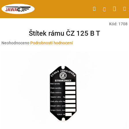
Přejít
Náku
Hledat
M
Přihlášen
na
obsah
koší
Kód:
1708
Štítek rámu ČZ 125 B T
Průměrné
Neohodnoceno
Podrobnosti hodnocení
hodnocení
produktu
je
0,0
z
5
hvězdiček.