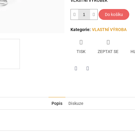
VLASTNÍ VÝROBEK
hvězdiček.
Do košíku
Kategorie
:
VLASTNÍ VÝROBA
TISK
ZEPTAT SE
H
Twitter
Facebook
Popis
Diskuze