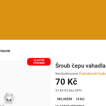
STADION
VLASTNÍ
VÝROBEK
Šroub čepu vahadl
Průměrné
Neohodnoceno
Podrobnosti hodn
hodnocení
70 Kč
produktu
je
57,85 Kč bez DPH
0,0
Měrná
z
SKLADEM
(4 ks)
cena:
5