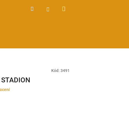
Nákupní
Hledat
Přihlášení
košík
Kód:
3491
a STADION
ocení