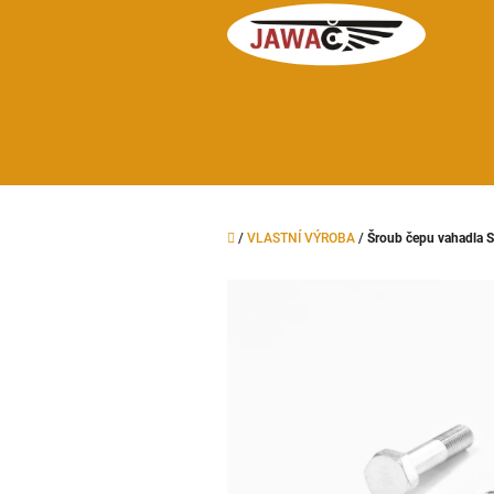
Přejít
na
obsah
Domů
/
VLASTNÍ VÝROBA
/
Šroub čepu vahadla 