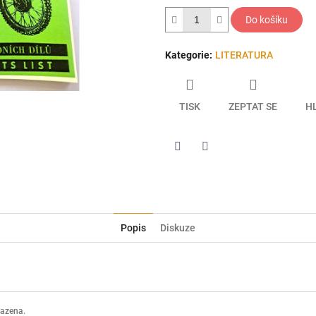
hvězdiček.
Do košíku
Kategorie
:
LITERATURA
TISK
ZEPTAT SE
H
Twitter
Facebook
Popis
Diskuze
razena.