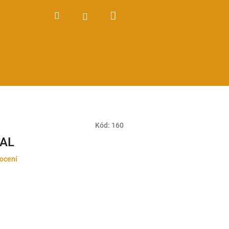
Nákupní
Hledat
Přihlášení
košík
Kód:
160
IAL
ocení