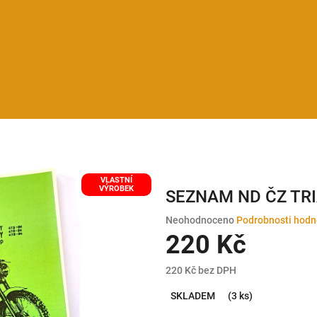
VLASTNÍ
VÝROBEK
SEZNAM ND ČZ TR
Průměrné
Neohodnoceno
Podrobnosti hodn
hodnocení
220 Kč
produktu
je
220 Kč bez DPH
0,0
Měrná
z
SKLADEM
(3 ks)
cena:
5