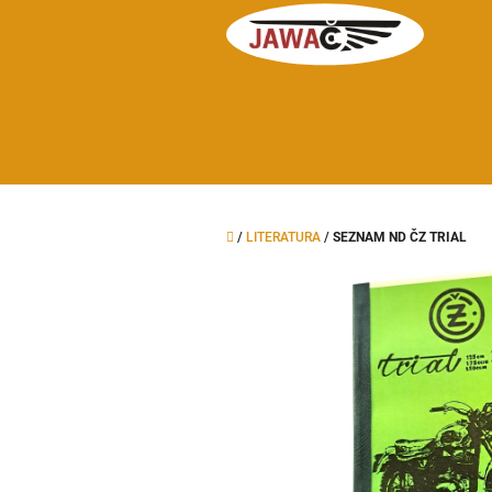
Přejít
na
obsah
Domů
/
LITERATURA
/
SEZNAM ND ČZ TRIAL