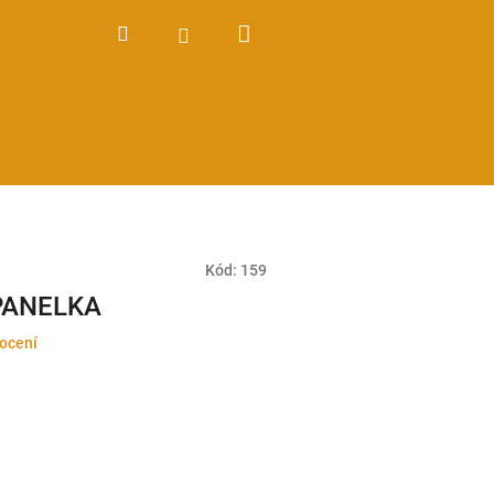
Nákupní
Hledat
Přihlášení
košík
Kód:
159
PANELKA
ocení