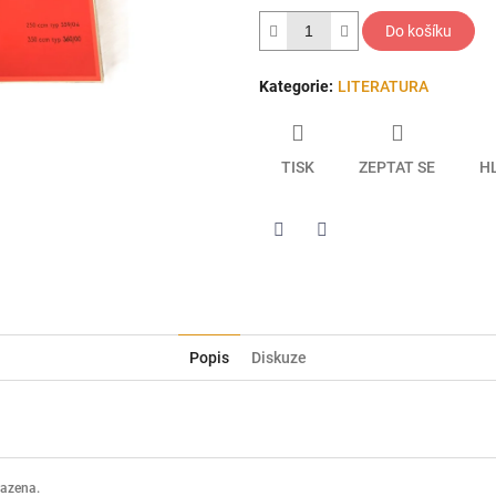
hvězdiček.
Do košíku
Kategorie
:
LITERATURA
TISK
ZEPTAT SE
H
Twitter
Facebook
Popis
Diskuze
razena.