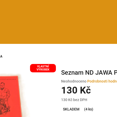
KA
VLASTNÍ
VÝROBEK
Seznam ND JAWA 
Průměrné
Neohodnoceno
Podrobnosti hodn
hodnocení
130 Kč
produktu
je
130 Kč bez DPH
0,0
Měrná
z
SKLADEM
(4 ks)
cena:
5