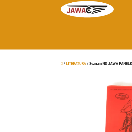
Přejít
na
obsah
Domů
/
LITERATURA
/
Seznam ND JAWA PANEL