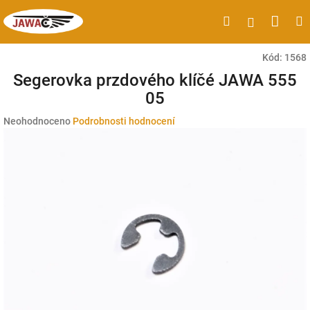
Přejít
Náku
Hledat
M
Přihlášen
na
obsah
koší
Kód:
1568
Segerovka przdového klíčé JAWA 555
05
Průměrné
Neohodnoceno
Podrobnosti hodnocení
hodnocení
produktu
je
0,0
z
5
hvězdiček.